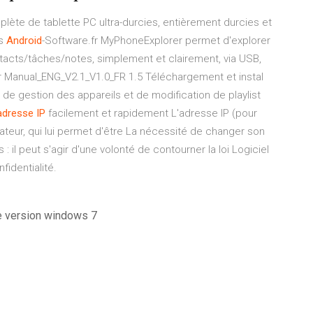
lète de tablette PC ultra-durcies, entièrement durcies et
ss
Android
-Software.fr
MyPhoneExplorer permet d'explorer
tacts/tâches/notes, simplement et clairement, via USB,
r Manual_ENG_V2.1_V1.0_FR
1.5 Téléchargement et instal
l de gestion des appareils et de modification de playlist
adresse
IP
facilement et rapidement L'adresse IP (pour
dinateur, qui lui permet d'être La nécessité de changer son
: il peut s'agir d'une volonté de contourner la loi Logiciel
identialité.
e version windows 7