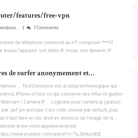
ter/features/free-vpn
indows ...
7 Comments
e combiné du téléphone connecté au HT composer ***01 :
 trouve l'appareil: soit static IP mode, soit dynamic IP
res de surfer anonymement et…
rtphone ... TechConnecte est un blog technologique qui
ndroid, IPhone et tout ce qui concerne des infos et guides
 - Webcam / Caméra IP ... Logiciels pour camera ip (gratuit)
par .asf (en principe c'est celle choisie par defaut), puis
 il faut faire un clic droit en dessous de l'image de la ...
resse-ip-sur-votre-appareil-android/
 https://www.youtube.com/watch?v=Ta_3s9oodDE