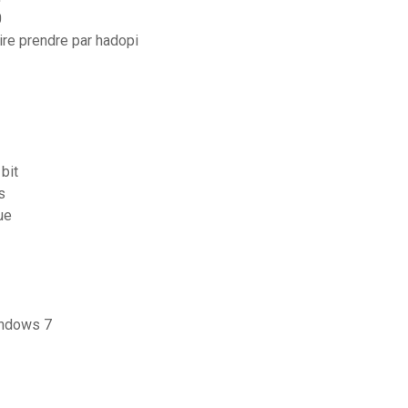
0
re prendre par hadopi
bit
s
ue
windows 7