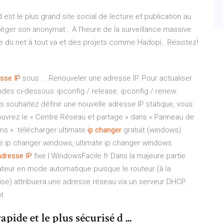
 est le plus grand site social de lecture et publication au
téger son anonymat…
A l'heure de la surveillance massive
e du net à tout va et des projets comme Hadopi.. Résistez!
esse
IP
sous ... Renouveler une adresse IP. Pour actualiser
des ci-dessous: ipconfig / release. ipconfig / renew.
 souhaitez définir une nouvelle adresse IP statique, vous
 ouvrez le « Centre Réseau et partage » dans « Panneau de
ons ». télécharger ultimate
ip
changer
gratuit (windows)
te ip changer windows, ultimate ip changer windows
adresse
IP
fixe | WindowsFacile.fr Dans la majeure partie
inateur en mode automatique puisque le routeur (à la
ise) attribuera une adresse réseau via un serveur DHCP.
t
pide et le plus sécurisé d ...