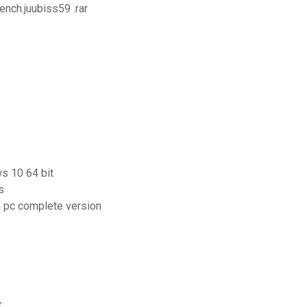
rench.juubiss59 .rar
ws 10 64 bit
s
n pc complete version
r