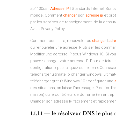
ap1130qs |
Adresse
IP
| Standards Internet
Scribd
monde.
Comment
changer
son
adresse
ip
et pro
par les services de renseignement, de la censur
Avast Privacy Policy
Comment connaitre, renouveler ou
changer
l'
adr
ou renouveler une adresse IP utiliser les comman
Modifier une adresse IP sous Windows 10. Si vous
pouvez changer votre adresse IP. Pour ce faire,
configuration » puis cliquez sur le lien « Connexi
télécharger ultimate ip changer windows, ultima
télécharger gratuit Windows 10 : configurer une
des situations, on laisse l’adressage IP de l’ord
maison) ou le contrôleur de domaine (en entrepr
Changer son adresse IP facilement et rapidemen
1.1.1.1 — le résolveur DNS le plus ra