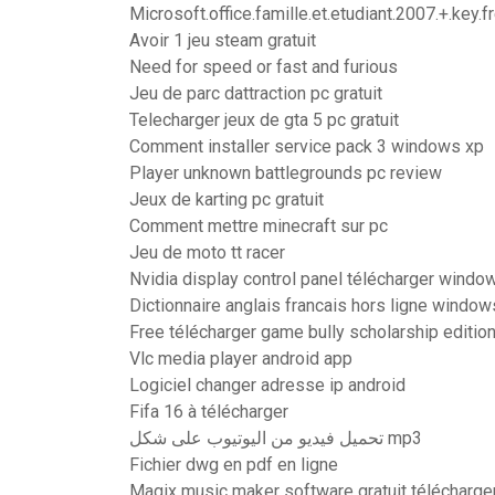
Microsoft.office.famille.et.etudiant.2007.+.key.f
Avoir 1 jeu steam gratuit
Need for speed or fast and furious
Jeu de parc dattraction pc gratuit
Telecharger jeux de gta 5 pc gratuit
Comment installer service pack 3 windows xp
Player unknown battlegrounds pc review
Jeux de karting pc gratuit
Comment mettre minecraft sur pc
Jeu de moto tt racer
Nvidia display control panel télécharger windo
Dictionnaire anglais francais hors ligne window
Free télécharger game bully scholarship editio
Vlc media player android app
Logiciel changer adresse ip android
Fifa 16 à télécharger
تحميل فيديو من اليوتيوب على شكل mp3
Fichier dwg en pdf en ligne
Magix music maker software gratuit télécharge