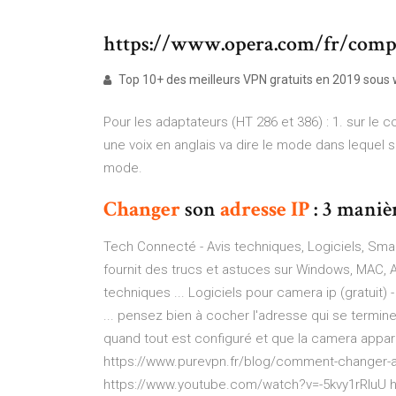
https://www.opera.com/fr/compu
Top 10+ des meilleurs VPN gratuits en 2019 sous w
Pour les adaptateurs (HT 286 et 386) : 1. sur l
une voix en anglais va dire le mode dans lequel se
mode.
Changer
son
adresse
IP
: 3 maniè
Tech Connecté - Avis techniques, Logiciels, Sma
fournit des trucs et astuces sur Windows, MAC, A
techniques ... Logiciels pour camera ip (gratuit)
... pensez bien à cocher l'adresse qui se termine 
quand tout est configuré et que la camera apparait
https://www.purevpn.fr/blog/comment-changer-ad
https://www.youtube.com/watch?v=-5kvy1rRluU