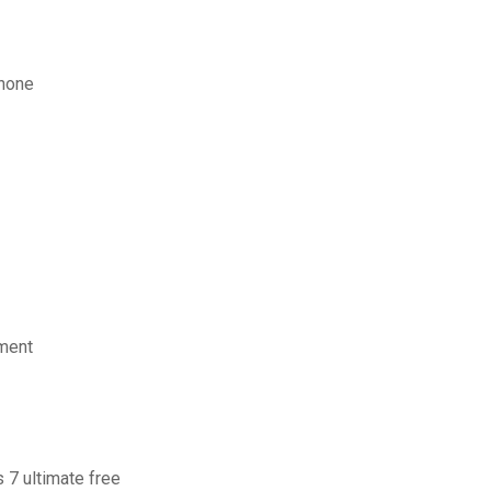
phone
ement
7 ultimate free