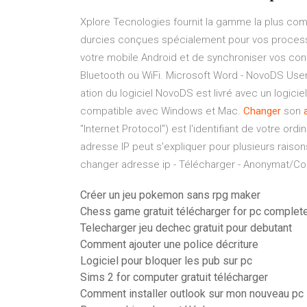
Xplore Tecnologies fournit la gamme la plus comp
durcies conçues spécialement pour vos proce
votre mobile Android et de synchroniser vos con
Bluetooth ou WiFi.
Microsoft Word - NovoDS Use
ation du logiciel NovoDS est livré avec un logicie
compatible avec Windows et Mac.
Changer
son
"Internet Protocol") est l'identifiant de votre or
adresse IP peut s'expliquer pour plusieurs raisons 
changer adresse ip - Télécharger - Anonymat/Conf
Créer un jeu pokemon sans rpg maker
Chess game gratuit télécharger for pc complet
Telecharger jeu dechec gratuit pour debutant
Comment ajouter une police décriture
Logiciel pour bloquer les pub sur pc
Sims 2 for computer gratuit télécharger
Comment installer outlook sur mon nouveau pc